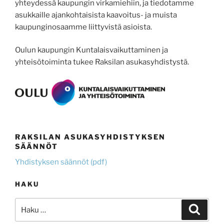
yhteydessä kaupungin virkamiehiin, ja tiedotamme
asukkaille ajankohtaisista kaavoitus- ja muista
kaupunginosaamme liittyvistä asioista.
Oulun kaupungin Kuntalaisvaikuttaminen ja
yhteisötoiminta tukee Raksilan asukasyhdistystä.
RAKSILAN ASUKASYHDISTYKSEN
SÄÄNNÖT
Yhdistyksen säännöt (pdf)
HAKU
Etsi:
Haku