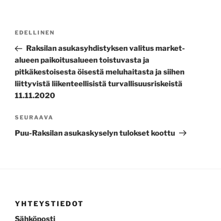
ARTIKKELIEN
Edellinen
EDELLINEN
SELAUS
artikkeli
Raksilan asukasyhdistyksen valitus market-
alueen paikoitusalueen toistuvasta ja
pitkäkestoisesta öisestä meluhaitasta ja siihen
liittyvistä liikenteellisistä turvallisuusriskeistä
11.11.2020
Seuraava
SEURAAVA
artikkeli
Puu-Raksilan asukaskyselyn tulokset koottu
YHTEYSTIEDOT
Sähköposti