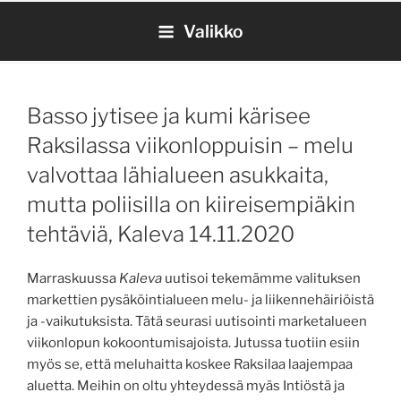
Siirry
Valikko
sisältöön
Basso jytisee ja kumi kärisee
Raksilassa viikonloppuisin – melu
valvottaa lähialueen asukkaita,
mutta poliisilla on kiireisempiäkin
tehtäviä, Kaleva 14.11.2020
Marraskuussa
Kaleva
uutisoi tekemämme valituksen
markettien pysäköintialueen melu- ja liikennehäiriöistä
ja -vaikutuksista. Tätä seurasi uutisointi marketalueen
viikonlopun kokoontumisajoista. Jutussa tuotiin esiin
myös se, että meluhaitta koskee Raksilaa laajempaa
aluetta. Meihin on oltu yhteydessä myäs Intiöstä ja