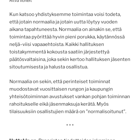
Ritva Ilonen.
Kun katsoo yhdistyksemme toimintaa voisi todeta,
että jotain normaalia ja jotain uutta löytyy vuoden
aikana tapahtuneesta. Normaalia on ainakin se, että
toimintaa pyörittää hyvin pieni porukka, käytännössä
neljä–viisi vapaaehtoista. Kaikki hallituksen
toistakymmentä kokousta saatiin järjestettyä
päätösvaltaisina, joka sekin kertoo hallituksen jäsenten
sitoutumisesta ja halusta osallistua.
Normaalia on sekin, että perinteiset toiminnat
muodostavat vuosittaisen rungon ja kaupungin
yhteisötoiminnan avustukset vankan pohjan toiminnan
rahoitukselle eikä jäsenmaksuja kerätä. Myös
tilaisuuksiin osallistujien määrä on ”normalisoitunut”.
* * *