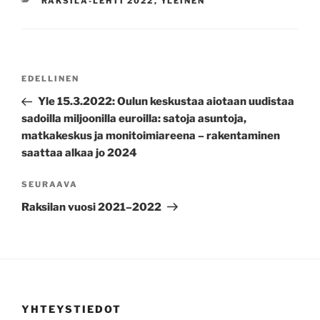
KATEGORIAT
RAKSILA-LEHTI 2022
,
YLEINEN
ARTIKKELIEN
Edellinen
EDELLINEN
SELAUS
artikkeli
Yle 15.3.2022: Oulun keskustaa aiotaan uudistaa
sadoilla miljoonilla euroilla: satoja asuntoja,
matkakeskus ja monitoimiareena – rakentaminen
saattaa alkaa jo 2024
Seuraava
SEURAAVA
artikkeli
Raksilan vuosi 2021–2022
YHTEYSTIEDOT