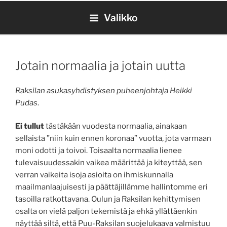
Siirry
Valikko
sisältöön
Jotain normaalia ja jotain uutta
Raksilan asukasyhdistyksen puheenjohtaja Heikki
Pudas
.
Ei tullut
tästäkään vuodesta normaalia, ainakaan
sellaista ”niin kuin ennen koronaa” vuotta, jota varmaan
moni odotti ja toivoi. Toisaalta normaalia lienee
tulevaisuudessakin vaikea määrittää ja kiteyttää, sen
verran vaikeita isoja asioita on ihmiskunnalla
maailmanlaajuisesti ja päättäjillämme hallintomme eri
tasoilla ratkottavana. Oulun ja Raksilan kehittymisen
osalta on vielä paljon tekemistä ja ehkä yllättäenkin
näyttää siltä, että Puu-Raksilan suojelukaava valmistuu