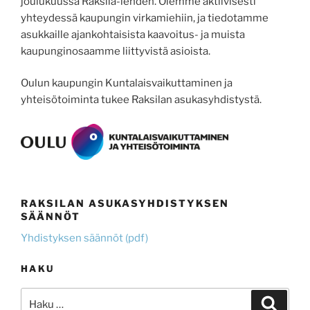
joulukuussa Raksila-lehden. Olemme aktiivisesti
yhteydessä kaupungin virkamiehiin, ja tiedotamme
asukkaille ajankohtaisista kaavoitus- ja muista
kaupunginosaamme liittyvistä asioista.
Oulun kaupungin Kuntalaisvaikuttaminen ja
yhteisötoiminta tukee Raksilan asukasyhdistystä.
RAKSILAN ASUKASYHDISTYKSEN
SÄÄNNÖT
Yhdistyksen säännöt (pdf)
HAKU
Etsi:
Haku