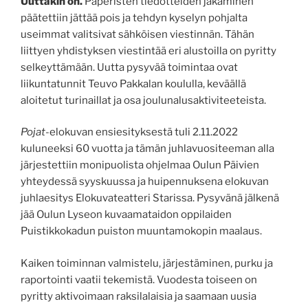
Uuttakin on.
Paperisten tiedotteiden jakaminen
päätettiin jättää pois ja tehdyn kyselyn pohjalta
useimmat valitsivat sähköisen viestinnän. Tähän
liittyen yhdistyksen viestintää eri alustoilla on pyritty
selkeyttämään. Uutta pysyvää toimintaa ovat
liikuntatunnit Teuvo Pakkalan koululla, keväällä
aloitetut turinaillat ja osa joulunalusaktiviteeteista.
Pojat
-elokuvan ensiesityksestä tuli 2.11.2022
kuluneeksi 60 vuotta ja tämän juhlavuositeeman alla
järjestettiin monipuolista ohjelmaa Oulun Päivien
yhteydessä syyskuussa ja huipennuksena elokuvan
juhlaesitys Elokuvateatteri Starissa. Pysyvänä jälkenä
jää Oulun Lyseon kuvaamataidon oppilaiden
Puistikkokadun puiston muuntamokopin maalaus.
Kaiken toiminnan valmistelu, järjestäminen, purku ja
raportointi vaatii tekemistä. Vuodesta toiseen on
pyritty aktivoimaan raksilalaisia ja saamaan uusia