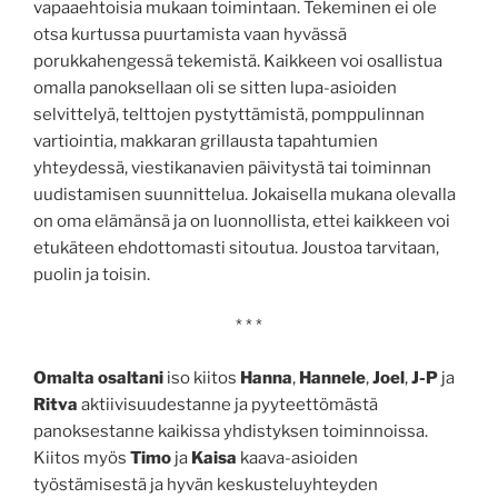
vapaaehtoisia mukaan toimintaan. Tekeminen ei ole
otsa kurtussa puurtamista vaan hyvässä
porukkahengessä tekemistä. Kaikkeen voi osallistua
omalla panoksellaan oli se sitten lupa-asioiden
selvittelyä, telttojen pystyttämistä, pomppulinnan
vartiointia, makkaran grillausta tapahtumien
yhteydessä, viestikanavien päivitystä tai toiminnan
uudistamisen suunnittelua. Jokaisella mukana olevalla
on oma elämänsä ja on luonnollista, ettei kaikkeen voi
etukäteen ehdottomasti sitoutua. Joustoa tarvitaan,
puolin ja toisin.
* * *
Omalta osaltani
iso kiitos
Hanna
,
Hannele
,
Joel
,
J-P
ja
Ritva
aktiivisuudestanne ja pyyteettömästä
panoksestanne kaikissa yhdistyksen toiminnoissa.
Kiitos myös
Timo
ja
Kaisa
kaava-asioiden
työstämisestä ja hyvän keskusteluyhteyden