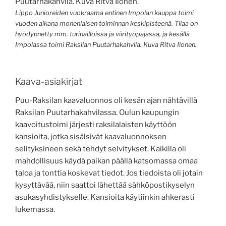
Lippo Junioreiden vuokraama entinen Impolan kauppa toimi
vuoden aikana monenlaisen toiminnan keskipisteenä. Tilaa on
hyödynnetty mm. turinailloissa ja viirityöpajassa, ja kesällä
Impolassa toimi Raksilan Puutarhakahvila. Kuva Ritva Ilonen.
Kaava-asiakirjat
Puu-Raksilan kaavaluonnos oli kesän ajan nähtävillä
Raksilan Puutarhakahvilassa. Oulun kaupungin
kaavoitustoimi järjesti raksilalaisten käyttöön
kansioita, jotka sisälsivät kaavaluonnoksen
selityksineen sekä tehdyt selvitykset. Kaikilla oli
mahdollisuus käydä paikan päällä katsomassa omaa
taloa ja tonttia koskevat tiedot. Jos tiedoista oli jotain
kysyttävää, niin saattoi lähettää sähköpostikyselyn
asukasyhdistykselle. Kansioita käytiinkin ahkerasti
lukemassa.