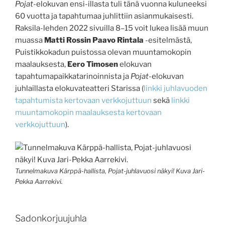
Pojat
-elokuvan ensi-illasta tuli tänä vuonna kuluneeksi
60 vuotta ja tapahtumaa juhlittiin asianmukaisesti.
Raksila-lehden 2022 sivuilla 8–15 voit lukea lisää muun
muassa
Matti Rossin Paavo Rintala
-esitelmästä,
Puistikkokadun puistossa olevan muuntamokopin
maalauksesta,
Eero Timosen
elokuvan
tapahtumapaikkatarinoinnista ja
Pojat
-elokuvan
juhlaillasta elokuvateatteri Starissa (
linkki juhlavuoden
tapahtumista kertovaan verkkojuttuun
sekä
linkki
muuntamokopin maalauksesta kertovaan
verkkojuttuun
).
Tunnelmakuva Kärppä-hallista, Pojat-juhlavuosi näkyi! Kuva Jari-
Pekka Aarrekivi.
Sadonkorjuujuhla