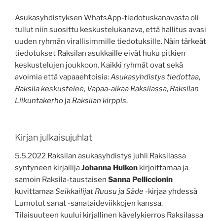
Asukasyhdistyksen WhatsApp-tiedotuskanavasta oli
tullut niin suosittu keskustelukanava, että hallitus avasi
uuden ryhmän virallisimmille tiedotuksille. Näin tärkeät
tiedotukset Raksilan asukkaille eivät huku pitkien
keskustelujen joukkoon. Kaikki ryhmät ovat sekä
avoimia että vapaaehtoisia:
Asukasyhdistys tiedottaa
,
Raksila keskustelee
,
Vapaa-aikaa Raksilassa
,
Raksilan
Liikuntakerho
ja
Raksilan kirppis
.
Kirjan julkaisujuhlat
5.5.2022 Raksilan asukasyhdistys juhli Raksilassa
syntyneen kirjailija
Johanna Hulkon
kirjoittamaa ja
samoin Raksila-taustaisen
Sanna Pelliccionin
kuvittamaa
Seikkailijat Ruusu ja Säde
-kirjaa yhdessä
Lumotut sanat -sanataideviikkojen kanssa.
Tilaisuuteen kuului kirjallinen kävelykierros Raksilassa