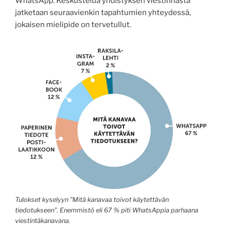
WhatsApp. Keskustelua yhdistyksen viestinnästä
jatketaan seuraavienkin tapahtumien yhteydessä,
jokaisen mielipide on tervetullut.
Tulokset kyselyyn ”Mitä kanavaa toivot käytettävän
tiedotukseen”. Enemmistö eli 67 % piti WhatsAppia parhaana
viestintäkanavana.