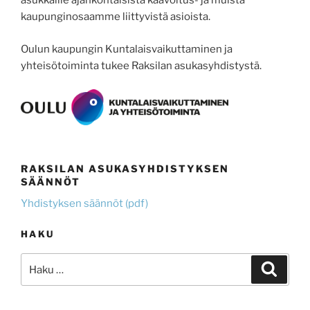
asukkaille ajankohtaisista kaavoitus- ja muista
kaupunginosaamme liittyvistä asioista.
Oulun kaupungin Kuntalaisvaikuttaminen ja
yhteisötoiminta tukee Raksilan asukasyhdistystä.
RAKSILAN ASUKASYHDISTYKSEN
SÄÄNNÖT
Yhdistyksen säännöt (pdf)
HAKU
Etsi:
Haku