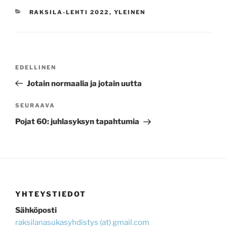
KATEGORIAT
RAKSILA-LEHTI 2022
,
YLEINEN
ARTIKKELIEN
Edellinen
EDELLINEN
SELAUS
artikkeli
Jotain normaalia ja jotain uutta
Seuraava
SEURAAVA
artikkeli
Pojat 60: juhlasyksyn tapahtumia
YHTEYSTIEDOT
Sähköposti
raksilanasukasyhdistys (at) gmail.com