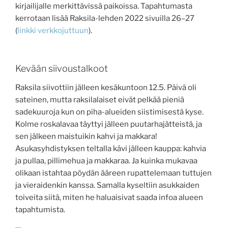
kirjailijalle merkittävissä paikoissa. Tapahtumasta
kerrotaan lisää Raksila-lehden 2022 sivuilla 26–27
(
linkki verkkojuttuun
).
Kevään siivoustalkoot
Raksila siivottiin jälleen kesäkuntoon 12.5. Päivä oli
sateinen, mutta raksilalaiset eivät pelkää pieniä
sadekuuroja kun on piha-alueiden siistimisestä kyse.
Kolme roskalavaa täyttyi jälleen puutarhajätteistä, ja
sen jälkeen maistuikin kahvi ja makkara!
Asukasyhdistyksen teltalla kävi jälleen kauppa: kahvia
ja pullaa, pillimehua ja makkaraa. Ja kuinka mukavaa
olikaan istahtaa pöydän ääreen rupattelemaan tuttujen
ja vieraidenkin kanssa. Samalla kyseltiin asukkaiden
toiveita siitä, miten he haluaisivat saada infoa alueen
tapahtumista.