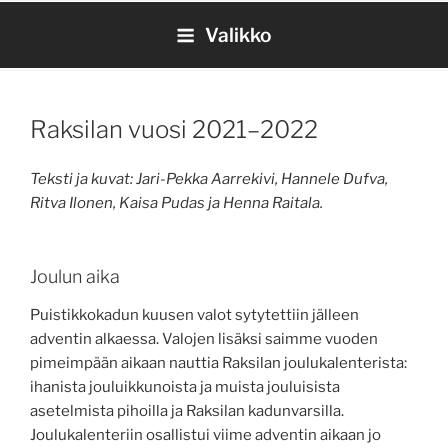
Siirry
Valikko
sisältöön
Raksilan vuosi 2021–2022
Teksti ja kuvat: Jari-Pekka Aarrekivi, Hannele Dufva,
Ritva Ilonen, Kaisa Pudas ja Henna Raitala.
Joulun aika
Puistikkokadun kuusen valot sytytettiin jälleen
adventin alkaessa. Valojen lisäksi saimme vuoden
pimeimpään aikaan nauttia Raksilan joulukalenterista:
ihanista jouluikkunoista ja muista jouluisista
asetelmista pihoilla ja Raksilan kadunvarsilla.
Joulukalenteriin osallistui viime adventin aikaan jo