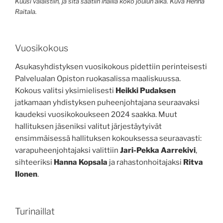
Kuusi valaistiin, ja sitä saatiin ihailla koko joulun aika. Kuva Henna
Raitala.
Vuosikokous
Asukasyhdistyksen vuosikokous pidettiin perinteisesti
Palvelualan Opiston ruokasalissa maaliskuussa.
Kokous valitsi yksimielisesti
Heikki Pudaksen
jatkamaan yhdistyksen puheenjohtajana seuraavaksi
kaudeksi vuosikokoukseen 2024 saakka. Muut
hallituksen jäseniksi valitut järjestäytyivät
ensimmäisessä hallituksen kokouksessa seuraavasti:
varapuheenjohtajaksi valittiin
Jari-Pekka Aarrekivi
,
sihteeriksi
Hanna Kopsala
ja rahastonhoitajaksi
Ritva
Ilonen
.
Turinaillat