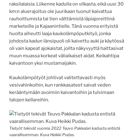
raksilalaisia. Liikenne kadulla on vilkasta, eikä uusi 30
km:n aluerajoitus ole juurikaan tuonut kaivattua
rauhoittumista tai tien välttämistä läpiajoreittinä
marketeille ja Kajaanintielle. Tänä vuonna erityistä
huolta aiheutti laaja kaukolämpöputkityö, jonka
johdosta kadun länsipuoli oli kaivettu auki ja käytössä
oli vain kapeat ajokaistat, joilta näkyvyyttä haittasivat
muun muassa korkeat väliaikaiset aidat. Keikahtipa
kaivantoon yksi mustamaijakin.
Kaukolämpötyöt johtivat valitettavasti myös
vesivahinkoihin, kun rankkasateet saivat veden
kerääntymään avoimiin kaivantoihin ja tulvimaan
talojen kellareihin.
Tietyöt tekivät vuonna 2022 Teuvo Pakkalan kadusta entistä
vaarallisemman. Kuva Heikki Pudas.