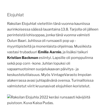
Elojuhlat
Raksilan Elojuhlat vietettiin tänä vuonna kauniissa
aurinkoisessa säässä lauantaina 13.8. Tarjolla oli jälleen
perinteistä lohisoppaa, jonka tänä vuonna valmisti
Oulun Baari. Juhlissa oli runsaasti pop up -
myyntipisteitä ja monenlaista ohjelmaa. Musiikista
vastasi trubaduuri
Emilia Aarnio
, ja lisäksi taikuri
Kristian Backman
esiintyi. Lapsille oli pomppulinna
sekä pop corn -kone. Juhlan lopuksi oli
vapaamuotoinen suojelukaavan päivitys- ja
keskustelutilaisuus. Myös VintageVarasto Impolan
alakerrassa avasi juhlapäivänä ovensa. Turinailloissa
valmistetut viirit kruunasivat elojuhlien koristelut.