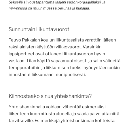
Syksyllä siivoustapahtuma laajeni sadonkorjuujuhlaksi, ja
myynnissä oli muun muassa perunaa ja hunajaa.
Sunnuntain liikuntavuorot
Teuvo Pakkalan koulun liikuntasalista varattiin jälleen
raksilalaisten käyttöön viikkovuorot. Varsinkin
lapsiperheet ovat ottaneet liikuntavuoron hyvin
vastaan. Tilan käyttö vapaamuotoisesti ja salin välineitä
temppuratoihin ja liikkumisen tueksi hyödyntäen onkin
innostanut liikkumaan monipuolisesti.
Kiinnostaako sinua yhteishankinta?
Yhteishankinnalla voidaan vähentää esimerkiksi
liikenteen kuormitusta alueella ja saada palveluita niitä
tarvitseville. Esimerkkejä yhteishankinnan kohteista: