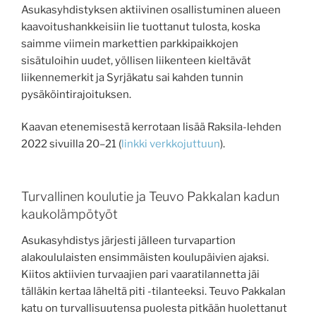
Asukasyhdistyksen aktiivinen osallistuminen alueen
kaavoitushankkeisiin lie tuottanut tulosta, koska
saimme viimein markettien parkkipaikkojen
sisätuloihin uudet, yöllisen liikenteen kieltävät
liikennemerkit ja Syrjäkatu sai kahden tunnin
pysäköintirajoituksen.
Kaavan etenemisestä kerrotaan lisää Raksila-lehden
2022 sivuilla 20–21 (
linkki verkkojuttuun
).
Turvallinen koulutie ja Teuvo Pakkalan kadun
kaukolämpötyöt
Asukasyhdistys järjesti jälleen turvapartion
alakoululaisten ensimmäisten koulupäivien ajaksi.
Kiitos aktiivien turvaajien pari vaaratilannetta jäi
tälläkin kertaa läheltä piti -tilanteeksi. Teuvo Pakkalan
katu on turvallisuutensa puolesta pitkään huolettanut