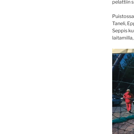
pelattiin s
Puistossa
Taneli, Epp
Seppis kun
laitamilla