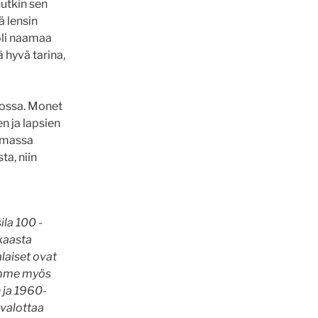
nutkin sen
ä lensin
uoli naamaa
ä hyvä tarina,
stossa. Monet
n ja lapsien
uomassa
ta, niin
la 100 -
kaasta
alaiset ovat
semme myös
 ja 1960-
 valottaa