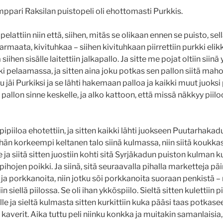
mppari Raksilan puistopeli oli ehottomasti Purkkis.
pelattiin niin että, siihen, mitäs se olikaan ennen se puisto, sel
maata, kivituhkaa – siihen kivituhkaan piirrettiin purkki e
siihen sisälle laitettiin jalkapallo. Ja sitte me pojat oltiin siinä 
äki pelaamassa, ja sitten aina joku potkas sen pallon siitä ma
u jäi Purkiksi ja se lähti hakemaan palloa ja kaikki muut juoksi 
 pallon sinne keskelle, ja alko kattoon, että missä näkkyy piil
.
ipiiloa ehotettiin, ja sitten kaikki lähti juokseen Puutarhakadu
hän korkeempi keltanen talo siinä kulmassa, niin siitä koukka
e ja siitä sitten juostiin kohti sitä Syrjäkadun puiston kulman 
ä pihojen poikki. Ja siinä, sitä seuraavalla pihalla marketteja pä
 ja porkkanoita, niin jotku söi porkkanoita suoraan penkistä –
in siellä piilossa. Se oli ihan ykköspiilo. Sieltä sitten kulettiin 
le ja sieltä kulmasta sitten kurkittiin kuka pääsi taas potkase
kaverit. Aika tuttu peli niinku konkka ja muitakin samanlaisi