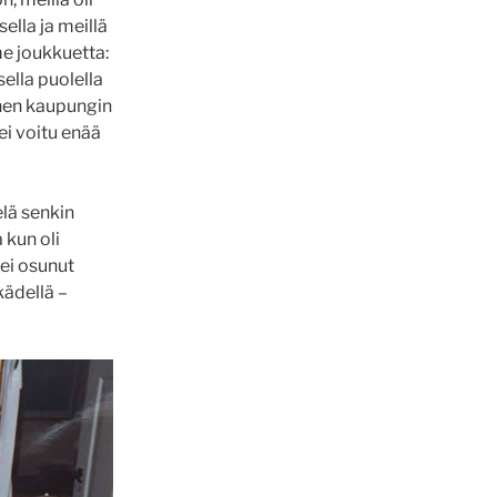
sella ja meillä
me joukkuetta:
sella puolella
inen kaupungin
ei voitu enää
elä senkin
 kun oli
 ei osunut
kädellä –