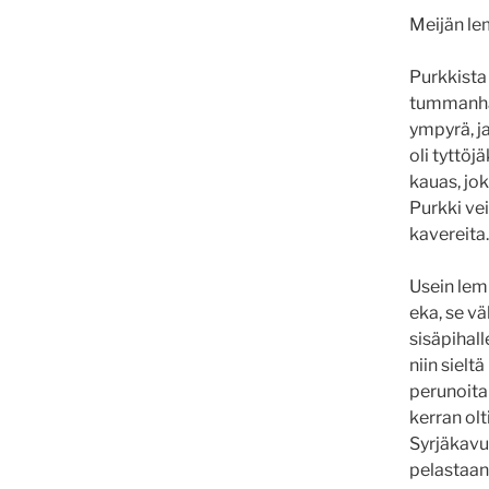
Meijän le
Purkkista 
tummanhar
ympyrä, ja 
oli tyttöj
kauas, jok
Purkki vei
kavereita
Usein lemp
eka, se vä
sisäpihall
niin sielt
perunoita
kerran olti
Syrjäkavul
pelastaan 