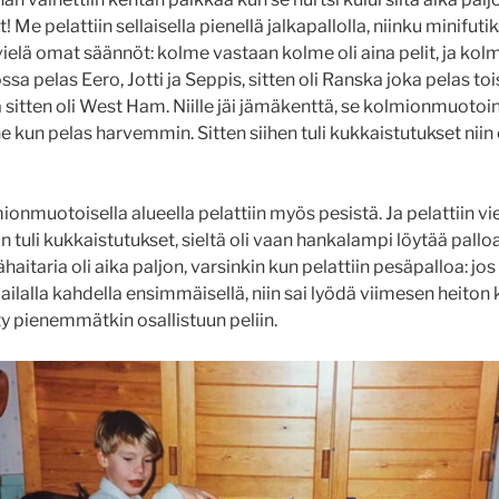
t! Me pelattiin sellaisella pienellä jalkapallolla, niinku minifutik
 vielä omat säännöt: kolme vastaan kolme oli aina pelit, ja kol
jossa pelas Eero, Jotti ja Seppis, sitten oli Ranska joka pelas toi
ja sitten oli West Ham. Niille jäi jämäkenttä, se kolmionmuoto
ne kun pelas harvemmin. Sitten siihen tuli kukkaistutukset niin 
ionmuotoisella alueella pelattiin myös pesistä. Ja pelattiin vi
n tuli kukkaistutukset, sieltä oli vaan hankalampi löytää palloa
ähaitaria oli aika paljon, varsinkin kun pelattiin pesäpalloa: jos
ilalla kahdella ensimmäisellä, niin sai lyödä viimesen heiton 
ty pienemmätkin osallistuun peliin.