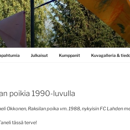
apahtumia
Julkaisut
Kumppanit
Kuvagalleria & tied
an poikia 1990-luvulla
aneli Okkonen, Raksilan poika vm. 1988, nykyisin FC Lahden m
aneli tässä terve!