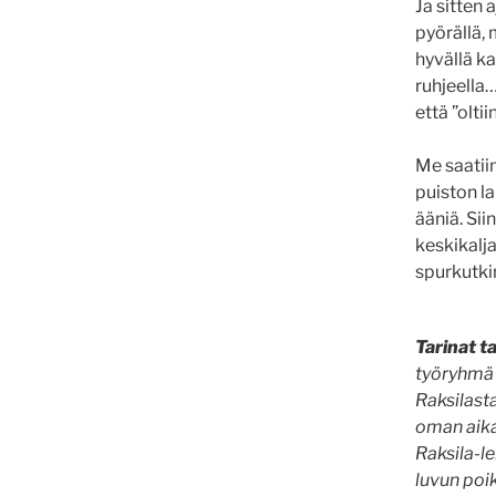
Ja sitten 
pyörällä, 
hyvällä ka
ruhjeella…
että ”olti
Me saatiin
puiston la
ääniä. Si
keskikalja
spurkutkin 
Tarinat t
työryhmä 
Raksilasta
oman aika
Raksila-l
luvun poi