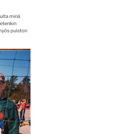
dulta minä
tietenkin
 myös puiston