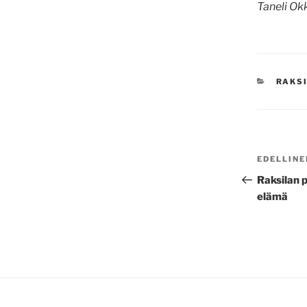
Taneli Ok
KATE
RAKSI
ARTIKK
Edellinen
EDELLINE
SELAUS
artikkeli
Raksilan 
elämä