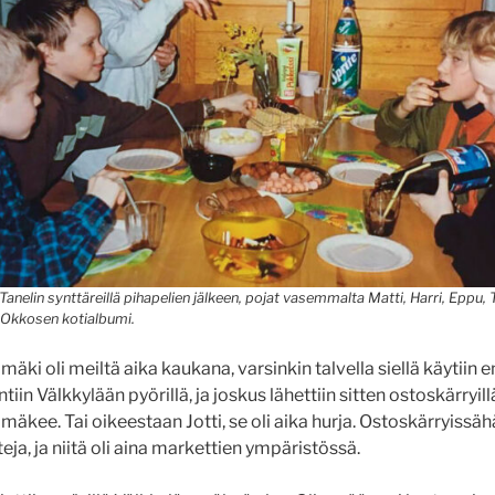
Tanelin synttäreillä pihapelien jälkeen, pojat vasemmalta Matti, Harri, Eppu, T
i Okkosen kotialbumi.
mäki oli meiltä aika kaukana, varsinkin talvella siellä käytii
ntiin Välkkylään pyörillä, ja joskus lähettiin sitten ostoskärryil
mäkee. Tai oikeestaan Jotti, se oli aika hurja. Ostoskärryissähä
teja, ja niitä oli aina markettien ympäristössä.