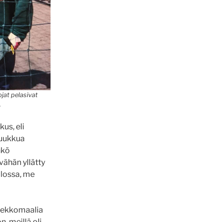
ojat pelasivat
.
kus, eli
 luukkua
nkö
 vähän yllätty
ilossa, me
äkiekkomaalia
n, meillä oli