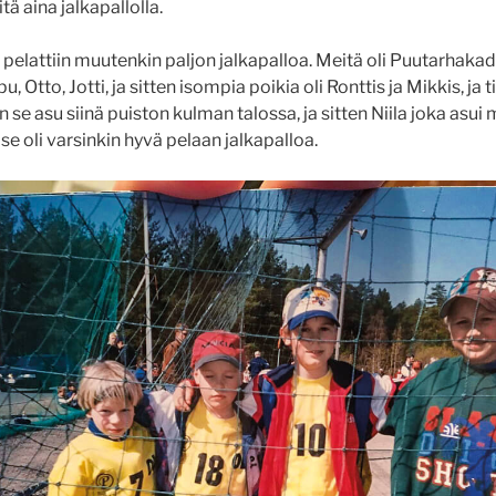
itä aina jalkapallolla.
 pelattiin muutenkin paljon jalkapalloa. Meitä oli Puutarhaka
u, Otto, Jotti, ja sitten isompia poikia oli Ronttis ja Mikkis, ja 
 se asu siinä puiston kulman talossa, ja sitten Niila joka asui
, se oli varsinkin hyvä pelaan jalkapalloa.