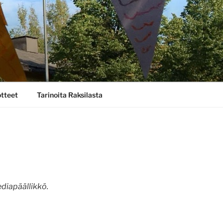
otteet
Tarinoita Raksilasta
ediapäällikkö.