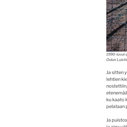
1990-luvun p
Oulun Luist
Ja sitten 
lehtien ki
nostettiin
etenemään 
ku kaato k
pelataan 
Ja puistos
ja aina vä