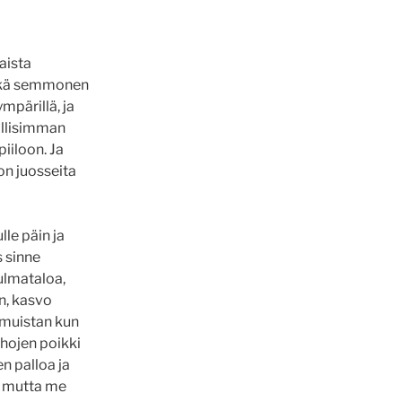
laista
likkä semmonen
ympärillä, ja
hollisimman
piiloon. Ja
oon juosseita
lle päin ja
s sinne
kulmataloa,
in, kasvo
 muistan kun
pihojen poikki
en palloa ja
a, mutta me