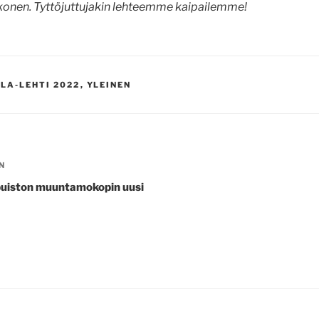
konen. Tyttöjuttujakin lehteemme kaipailemme!
GORIAT
LA-LEHTI 2022
,
YLEINEN
ELIEN
N
puiston muuntamokopin uusi