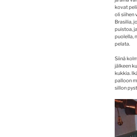
kovat peli
oli siihen
Brasilia, 
puistoa, 
puolella, 
pelata.
Siinä kolm
jälkeen ku
kukkia. Ik
palloon ma
sillon pys