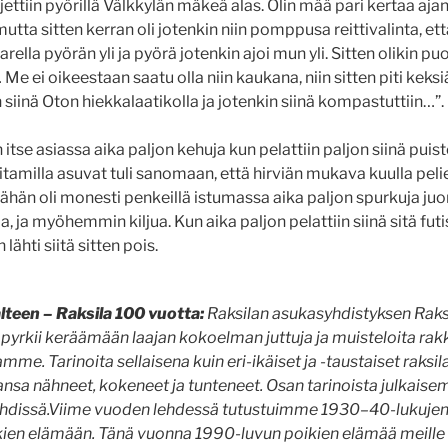
ajettiin pyörillä Välkkylän mäkeä alas. Olin mää pari kertaa aja
mutta sitten kerran oli jotenkin niin pomppusa reittivalinta, ett
arella pyörän yli ja pyörä jotenkin ajoi mun yli. Sitten olikin p
 Me ei oikeestaan saatu olla niin kaukana, niin sitten piti keksi
in siinä Oton hiekkalaatikolla ja jotenkin siinä kompastuttiin…”.
 itse asiassa aika paljon kehuja kun pelattiin paljon siinä pui
itamilla asuvat tuli sanomaan, että hirviän mukava kuulla pelie
inähän oli monesti penkeillä istumassa aika paljon spurkuja j
a, ja myöhemmin kiljua. Kun aika paljon pelattiin siinä sitä futis
lähti siitä sitten pois.
alteen – Raksila 100 vuotta:
Raksilan asukasyhdistyksen Raksi
pyrkii keräämään laajan kokoelman juttuja ja muisteloita rak
mme. Tarinoita sellaisena kuin eri-ikäiset ja -taustaiset raksil
nsa nähneet, kokeneet ja tunteneet. Osan tarinoista julkai
ehdissä.Viime vuoden lehdessä tutustuimme 1930–40-lukujen
kien elämään. Tänä vuonna 1990-luvun poikien elämää meille