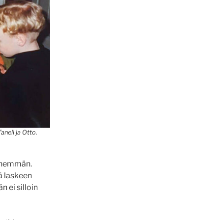
aneli ja Otto.
n enemmän.
lä laskeen
n ei silloin