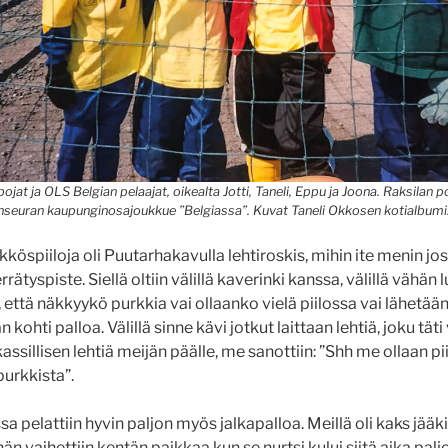
ojat ja OLS Belgian pelaajat, oikealta Jotti, Taneli, Eppu ja Joona. Raksilan p
inseuran kaupunginosajoukkue ”Belgiassa”. Kuvat Taneli Okkosen kotialbumi
ykköspiiloja oli Puutarhakavulla lehtiroskis, mihin ite menin jos
errätyspiste. Siellä oltiin välillä kaverinki kanssa, välillä vähän
, että näkkyykö purkkia vai ollaanko vielä piilossa vai lähetää
kohti palloa. Välillä sinne kävi jotkut laittaan lehtiä, joku täti
assillisen lehtiä meijän päälle, me sanottiin: ”Shh me ollaan pi
purkkista”.
sa pelattiin hyvin paljon myös jalkapalloa. Meillä oli kaks jä
hän vaihettiin kentän paikkaa kun se nurtsi kului siitä aika paljo