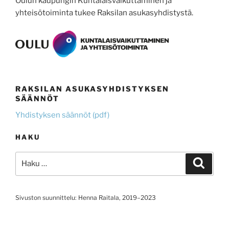
Oulun kaupungin Kuntalaisvaikuttaminen ja
yhteisötoiminta tukee Raksilan asukasyhdistystä.
RAKSILAN ASUKASYHDISTYKSEN
SÄÄNNÖT
Yhdistyksen säännöt (pdf)
HAKU
Etsi:
Haku
Sivuston suunnittelu: Henna Raitala, 2019–2023