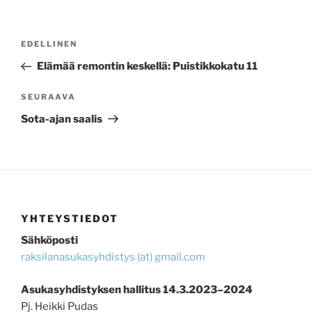
ARTIKKELIEN
Edellinen
EDELLINEN
SELAUS
artikkeli
Elämää remontin keskellä: Puistikkokatu 11
Seuraava
SEURAAVA
artikkeli
Sota-ajan saalis
YHTEYSTIEDOT
Sähköposti
raksilanasukasyhdistys (at) gmail.com
Asukasyhdistyksen hallitus 14.3.2023–2024
Pj. Heikki Pudas