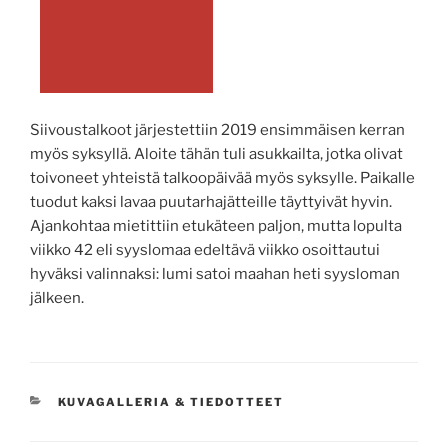
Siivoustalkoot järjestettiin 2019 ensimmäisen kerran
myös syksyllä. Aloite tähän tuli asukkailta, jotka olivat
toivoneet yhteistä talkoopäivää myös syksylle. Paikalle
tuodut kaksi lavaa puutarhajätteille täyttyivät hyvin.
Ajankohtaa mietittiin etukäteen paljon, mutta lopulta
viikko 42 eli syyslomaa edeltävä viikko osoittautui
hyväksi valinnaksi: lumi satoi maahan heti syysloman
jälkeen.
KATEGORIAT
KUVAGALLERIA & TIEDOTTEET