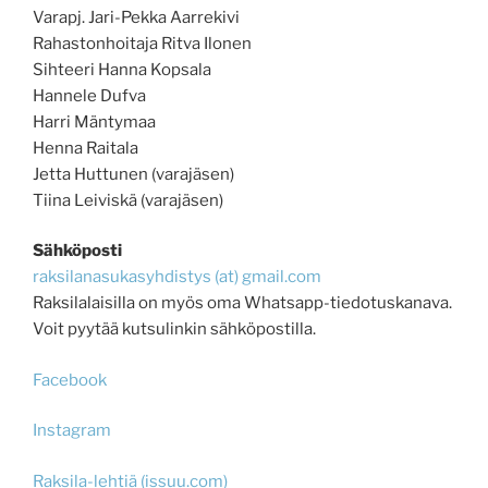
Varapj. Jari-Pekka Aarrekivi
Rahastonhoitaja Ritva Ilonen
Sihteeri Hanna Kopsala
Hannele Dufva
Harri Mäntymaa
Henna Raitala
Jetta Huttunen (varajäsen)
Tiina Leiviskä (varajäsen)
Sähköposti
raksilanasukasyhdistys (at) gmail.com
Raksilalaisilla on myös oma Whatsapp-tiedotuskanava.
Voit pyytää kutsulinkin sähköpostilla.
Facebook
Instagram
Raksila-lehtiä (issuu.com)