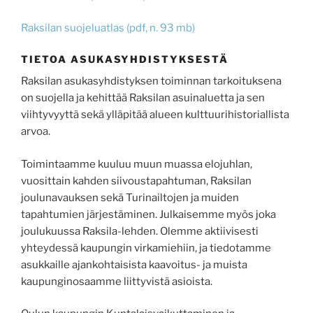
Raksilan suojeluatlas (pdf, n. 93 mb)
TIETOA ASUKASYHDISTYKSESTÄ
Raksilan asukasyhdistyksen toiminnan tarkoituksena
on suojella ja kehittää Raksilan asuinaluetta ja sen
viihtyvyyttä sekä ylläpitää alueen kulttuurihistoriallista
arvoa.
Toimintaamme kuuluu muun muassa elojuhlan,
vuosittain kahden siivoustapahtuman, Raksilan
joulunavauksen sekä Turinailtojen ja muiden
tapahtumien järjestäminen. Julkaisemme myös joka
joulukuussa Raksila-lehden. Olemme aktiivisesti
yhteydessä kaupungin virkamiehiin, ja tiedotamme
asukkaille ajankohtaisista kaavoitus- ja muista
kaupunginosaamme liittyvistä asioista.