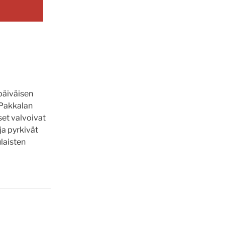
päiväisen
 Pakkalan
set valvoivat
ja pyrkivät
ulaisten