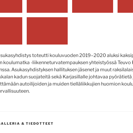
asukasyhdistys toteutti kouluvuoden 2019–2020 aluksi kaksi
en koulumatka -liikenneturvatempauksen yhteistyössä Teuvo
ssa. Asukasyhdistyksen hallituksen jäsenet ja muut raksilalai
alan kadun suojateitä sekä Karjasillalle johtavaa pyörätietä 
ittämään autoilijoiden ja muiden tielläliikkujien huomion koul
rvallisuuteen.
GORIAT
ALLERIA & TIEDOTTEET