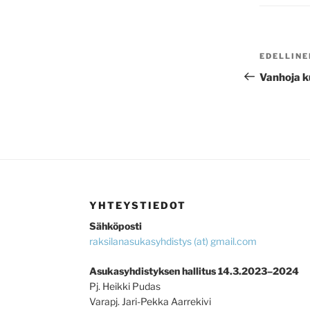
ARTIKK
Edellinen
EDELLINE
SELAUS
artikkeli
Vanhoja ku
YHTEYSTIEDOT
Sähköposti
raksilanasukasyhdistys (at) gmail.com
Asukasyhdistyksen hallitus 14.3.2023–2024
Pj. Heikki Pudas
Varapj. Jari-Pekka Aarrekivi