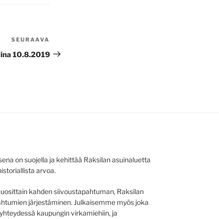
SEURAAVA
Seuraava
artikkeli
aina 10.8.2019
na on suojella ja kehittää Raksilan asuinaluetta
istoriallista arvoa.
osittain kahden siivoustapahtuman, Raksilan
pahtumien järjestäminen. Julkaisemme myös joka
 yhteydessä kaupungin virkamiehiin, ja