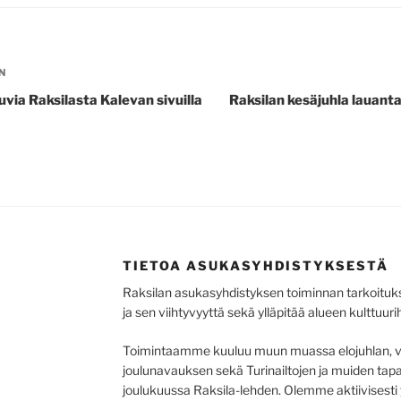
ELIEN
N
via Raksilasta Kalevan sivuilla
Raksilan kesäjuhla lauant
TIETOA ASUKASYHDISTYKSESTÄ
Raksilan asukasyhdistyksen toiminnan tarkoitukse
ja sen viihtyvyyttä sekä ylläpitää alueen kulttuurih
Toimintaamme kuuluu muun muassa elojuhlan, vu
joulunavauksen sekä Turinailtojen ja muiden ta
joulukuussa Raksila-lehden. Olemme aktiivisesti