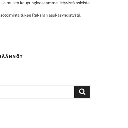
 ja muista kaupunginosaamme liittyvistä asioista.
sötoiminta tukee Raksilan asukasyhdistystä.
 SÄÄNNÖT
Haku