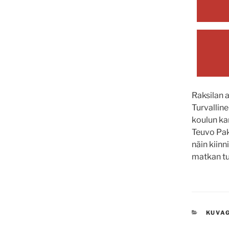
Raksilan 
Turvallin
koulun kan
Teuvo Pakk
näin kiinn
matkan tu
KATE
KUVAG