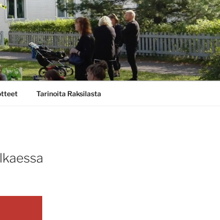
otteet
Tarinoita Raksilasta
alkaessa