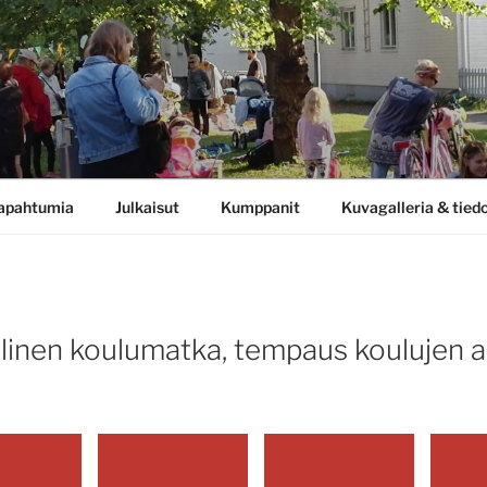
apahtumia
Julkaisut
Kumppanit
Kuvagalleria & tied
llinen koulumatka, tempaus koulujen 