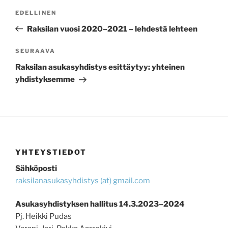
ARTIKKELIEN
Edellinen
EDELLINEN
SELAUS
artikkeli
Raksilan vuosi 2020–2021 – lehdestä lehteen
Seuraava
SEURAAVA
artikkeli
Raksilan asukasyhdistys esittäytyy: yhteinen
yhdistyksemme
YHTEYSTIEDOT
Sähköposti
raksilanasukasyhdistys (at) gmail.com
Asukasyhdistyksen hallitus 14.3.2023–2024
Pj. Heikki Pudas