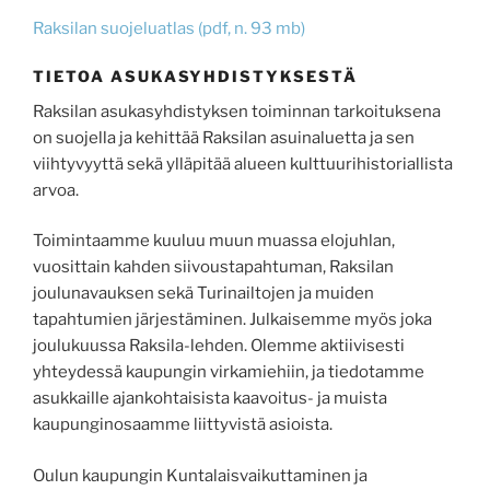
Raksilan suojeluatlas (pdf, n. 93 mb)
TIETOA ASUKASYHDISTYKSESTÄ
Raksilan asukasyhdistyksen toiminnan tarkoituksena
on suojella ja kehittää Raksilan asuinaluetta ja sen
viihtyvyyttä sekä ylläpitää alueen kulttuurihistoriallista
arvoa.
Toimintaamme kuuluu muun muassa elojuhlan,
vuosittain kahden siivoustapahtuman, Raksilan
joulunavauksen sekä Turinailtojen ja muiden
tapahtumien järjestäminen. Julkaisemme myös joka
joulukuussa Raksila-lehden. Olemme aktiivisesti
yhteydessä kaupungin virkamiehiin, ja tiedotamme
asukkaille ajankohtaisista kaavoitus- ja muista
kaupunginosaamme liittyvistä asioista.
Oulun kaupungin Kuntalaisvaikuttaminen ja