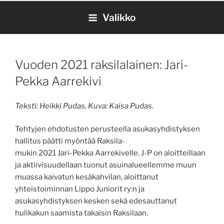
Siirry
Valikko
sisältöön
Vuoden 2021 raksilalainen: Jari-
Pekka Aarrekivi
Teksti: Heikki Pudas. Kuva: Kaisa Pudas.
Tehtyjen ehdotusten perusteella asukas­yhdistyksen
hallitus päätti myöntää Raksila-
mukin 2021 Jari-Pekka Aarrekivelle. J-P on aloitteillaan
ja aktiivisuudellaan tuonut asuin­alueellemme muun
muassa kaivatun kesäkahvilan, aloittanut
yhteistoiminnan Lippo Juniorit ry:n ja
asukasyhdistyksen kesken sekä edesauttanut
hulikakun saamista takaisin Raksilaan.