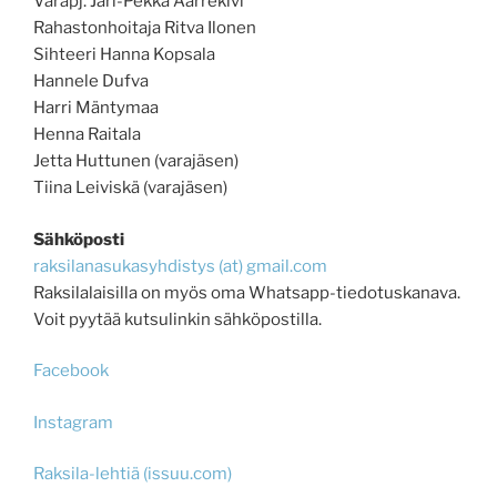
Varapj. Jari-Pekka Aarrekivi
Rahastonhoitaja Ritva Ilonen
Sihteeri Hanna Kopsala
Hannele Dufva
Harri Mäntymaa
Henna Raitala
Jetta Huttunen (varajäsen)
Tiina Leiviskä (varajäsen)
Sähköposti
raksilanasukasyhdistys (at) gmail.com
Raksilalaisilla on myös oma Whatsapp-tiedotuskanava.
Voit pyytää kutsulinkin sähköpostilla.
Facebook
Instagram
Raksila-lehtiä (issuu.com)